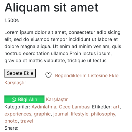
Aliquam sit amet
1.500
₺
Lorem ipsum dolor sit amet, consectetur adipisicing
elit, sed do eiusmod tempor incididunt ut labore et
dolore magna aliqua. Ut enim ad minim veniam, quis
nostrud exercitation ullamco,Proin lectus ipsum,
gravida et mattis vulputate, tristique ut lectus
Aliquam
Sepete Ekle
Beğendiklerim Listesine Ekle
sit
Karşılaştır
amet
adet
Bilgi Alın
Karşılaştır
Kategoriler:
Aydınlatma
,
Gece Lambası
Etiketler:
art
,
experiences
,
graphic
,
journal
,
lifestyle
,
philosophy
,
photo
,
travel
Share: