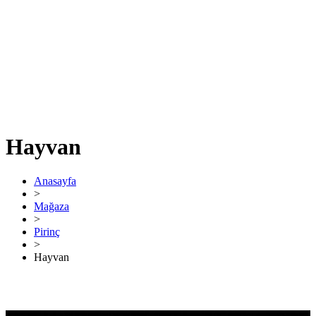
Hayvan
Anasayfa
>
Mağaza
>
Pirinç
>
Hayvan