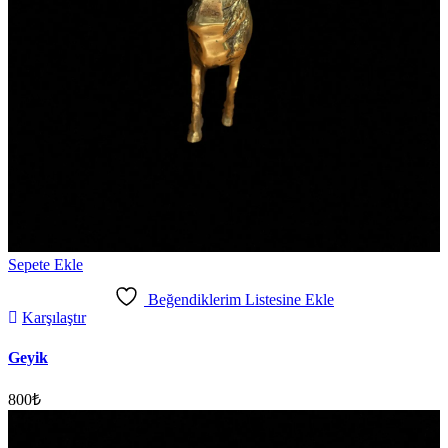
Sepete Ekle
Beğendiklerim Listesine Ekle
Karşılaştır
Geyik
800
₺