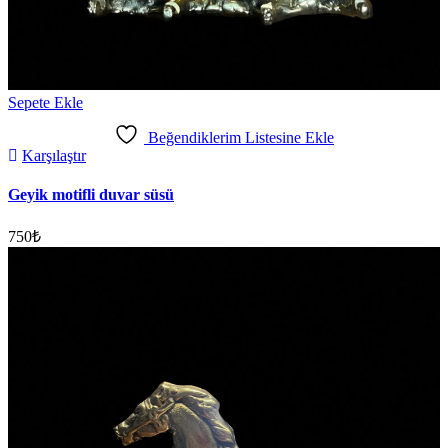
Sepete Ekle
Beğendiklerim Listesine Ekle
Karşılaştır
Geyik motifli duvar süsü
750
₺