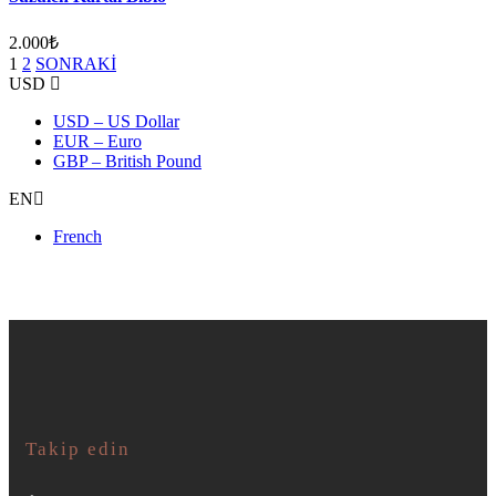
2.000
₺
1
2
SONRAKİ
USD
USD – US Dollar
EUR – Euro
GBP – British Pound
EN
French
Takip edin