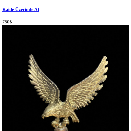
Kaide Üzerinde At
750
₺