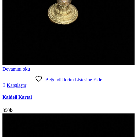
Devamını oku
Beğendiklerim Listesine Ekle
Karşılaştır
Kaideli Kartal
850
₺