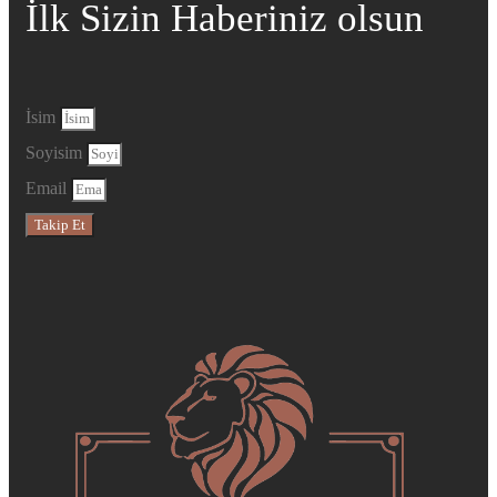
İlk Sizin Haberiniz olsun
İsim
Soyisim
Email
Takip Et