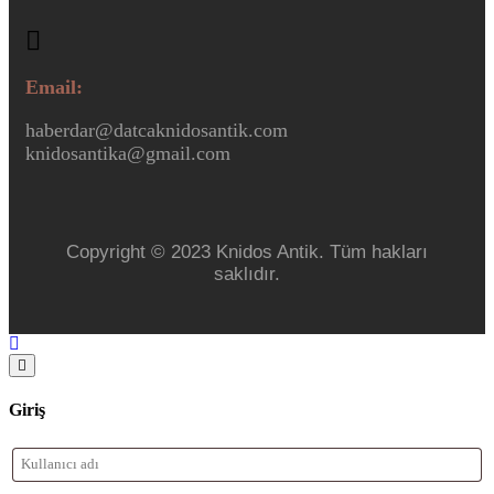
Email:
haberdar@datcaknidosantik.com
knidosantika@gmail.com
Copyright © 2023 Knidos Antik. Tüm hakları
saklıdır.
Giriş