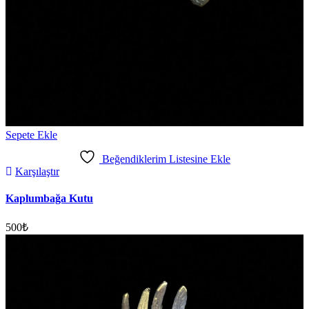
Sepete Ekle
Beğendiklerim Listesine Ekle
Karşılaştır
Kaplumbağa Kutu
500
₺